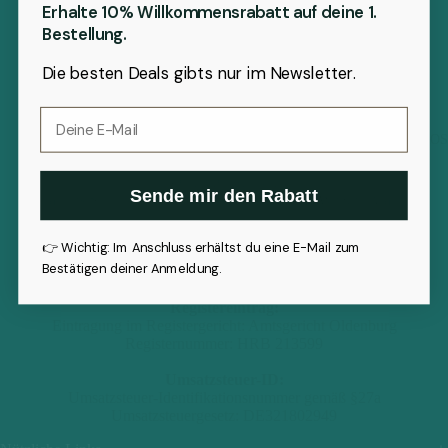
Erhalte 10% Willkommensrabatt auf deine 1.
Bestellung.
Angaben gemäß § 5 TMG
Die besten Deals gibts nur im Newsletter.
NEUROSCENT
mewaro GmbH
Osloer Str. 6
E-Mail
49377 Vechta
Über NEURO
Germany
Vertreten durch:
Sende mir den Rabatt
Johannes Sommer, Stefan Staggenborg, Timo Weigel, Maurice
Brumund
👉 Wichtig: Im Anschluss erhältst du eine E-Mail zum
Kontakt:
Bestätigen deiner Anmeldung.
E-Mail: hey@neuroscent.de
Registereintrag:
Eintragung im Registergericht: Amtsgericht Oldenburg
Registernummer:
HRB 213599
Umsatzsteuer-ID:
Umsatzsteuer-Identifikationsnummer gemäß §27a
Umsatzsteuergesetz:
DE321802949